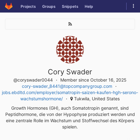
Skip
Tog
Projects
Groups
Snippets
Help
to
navi
content
Cory Swader
@coryswader0044
Member since October 16, 2025
cory-swader_8441@topcompanygroup.com
jobs.ebdltd.com/employer/somatropin-saizen-kaufen-hgh-serono-
wachstumshormone/
Tukwila, United States
Growth Hormones (GH), auch Somatotropin genannt, sind
Peptidhormone, die von der Hypophyse produziert werden und
eine zentrale Rolle im Wachstum und Stoffwechsel des Körpers
spielen.