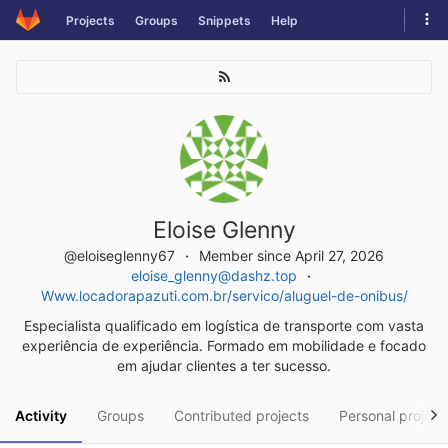
Skip
Tog
Projects
Groups
Snippets
Help
to
navi
content
Eloise Glenny
@eloiseglenny67
Member since April 27, 2026
eloise_glenny@dashz.top
Www.locadorapazuti.com.br/servico/aluguel-de-onibus/
Especialista qualificado em logística de transporte com vasta
experiência de experiência. Formado em mobilidade e focado
em ajudar clientes a ter sucesso.
Activity
Groups
Contributed projects
Personal project