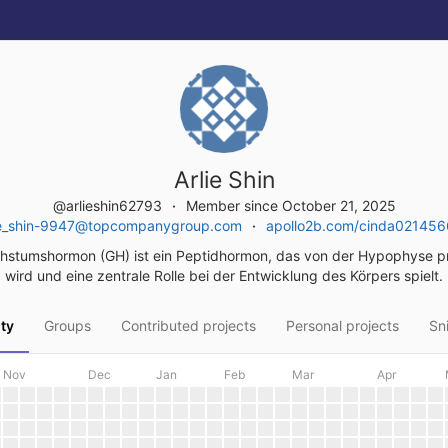
Arlie Shin
@arlieshin62793
Member since October 21, 2025
ie_shin-9947@topcompanygroup.com
apollo2b.com/cinda02145
stumshormon (GH) ist ein Peptidhormon, das von der Hypophyse p
wird und eine zentrale Rolle bei der Entwicklung des Körpers spielt.
ity
Groups
Contributed projects
Personal projects
Sn
Nov
Dec
Jan
Feb
Mar
Apr