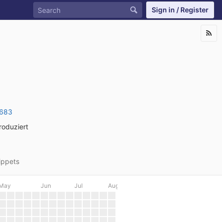
Sign in / Register
6683
roduziert
ippets
May
Jun
Jul
Aug