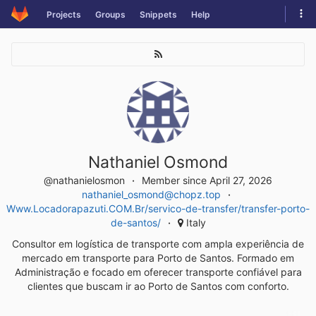
Skip
Tog
Projects
Groups
Snippets
Help
to
navi
content
Nathaniel Osmond
@nathanielosmon
Member since April 27, 2026
nathaniel_osmond@chopz.top
Www.Locadorapazuti.COM.Br/servico-de-transfer/transfer-porto-
de-santos/
Italy
Consultor em logística de transporte com ampla experiência de
mercado em transporte para Porto de Santos. Formado em
Administração e focado em oferecer transporte confiável para
clientes que buscam ir ao Porto de Santos com conforto.