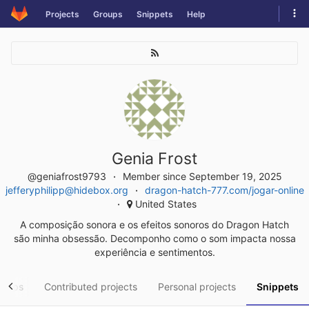
Skip
Tog
Projects
Groups
Snippets
Help
to
navi
content
Genia Frost
@geniafrost9793
Member since September 19, 2025
jefferyphilipp@hidebox.org
dragon-hatch-777.com/jogar-online
United States
A composição sonora e os efeitos sonoros do Dragon Hatch
são minha obsessão. Decomponho como o som impacta nossa
experiência e sentimentos.
roups
Contributed projects
Personal projects
Snippets